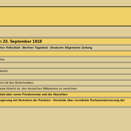
n 23. September 1918
hes Volksblatt - Berliner Tageblatt - Deutsche Allgemeine Zeitung
mbau
kreich
nd mit den Bolschewiken
ste Absicht ist, den deutschen Militarismus zu vernichten
blatt über seine Friedensnote und die Absichten
ierung mit Vertretern der Parteien - Gerüchte über verstärkte Parlamentarisierung der