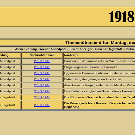
Themenübersicht für Montag, de
Wiener Zeitung - Wiener Abendpost - Tiroler Anzeiger - Posener Tageblatt - Deutsc
itung
Nachrichten vom
Nachricht
 Abendpost
23.09.1918
Bomben auf Johannis-Kirche in Mainz - erster Do
 Abendpost
23.09.1918
Fliegerangriffe auf deutsche Lazarette
 Abendpost
23.09.1918
Hygienische Grenzmaßnahmen: Epidemien in Fran
 Abendpost
23.09.1918
Behandlung der gefangenen Amerikaner
 Abendpost
23.09.1918
Amerikanische Propaganda: Deutschland im Verbu
 Abendpost
23.09.1918
Eine Rede des englischen Botschafters - Unsere be
 Tageblatt
23.09.1918
Graf Burian im Gespräch mit dem Berliner Tage
Die Krisengerüchte - Presse: Gespräche der Reg
 Tageblatt
23.09.1918
Regierung