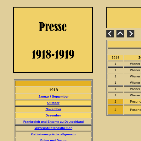
1918
Ze
1
Wiener
1
Wiener
1
Wiener
1
Wiener
1
Wiener
1918
1
Wiener
Januar / September
2
Posener
Oktober
November
2
Posener
Dezember
Frankreich und Entente zu Deutschland
Waffenstillstandsthemen
Gebietsansprüche allgemein
Polen und Posen