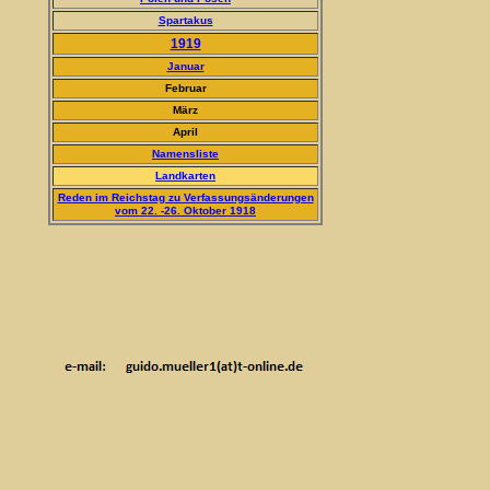
Spartakus
1919
Januar
Februar
März
April
Namensliste
Landkarten
Reden im Reichstag zu Verfassungsänderungen
vom 22. -26. Oktober 1918