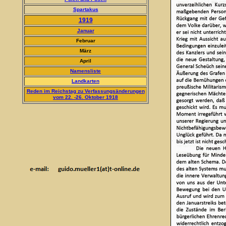
Spartakus
1919
Januar
Februar
März
April
Namensliste
Landkarten
Reden im Reichstag zu Verfassungsänderungen
vom 22. -26. Oktober 1918