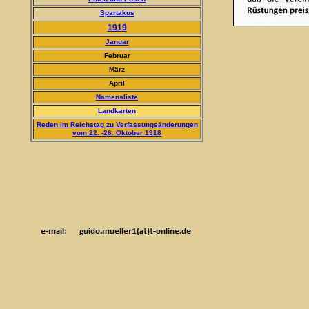
Spartakus
1919
Januar
Februar
März
April
Namensliste
Landkarten
Reden im Reichstag zu Verfassungsänderungen
vom 22. -26. Oktober 1918